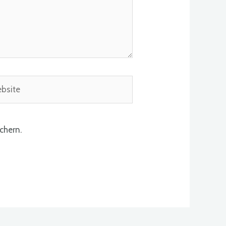
ite
chern.